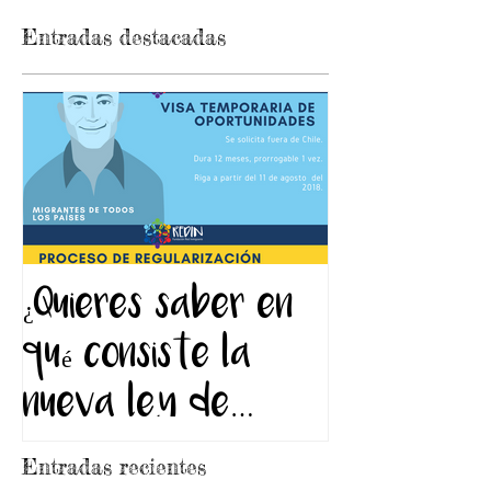
Entradas destacadas
¿Quieres saber en
qué consiste la
nueva ley de
migración de Chile?
Entradas recientes