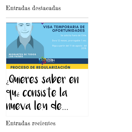
Entradas destacadas
¿Quieres saber en
qué consiste la
nueva ley de
migración de Chile?
Entradas recientes