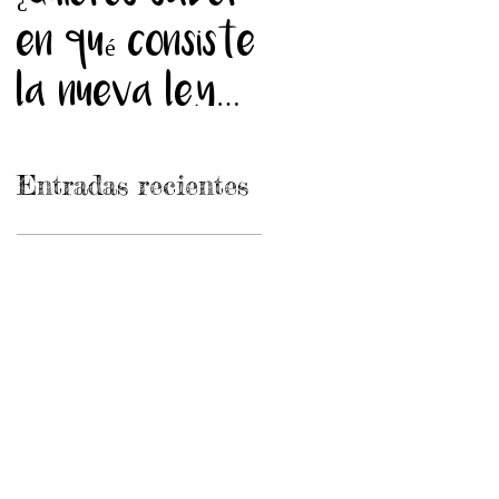
en qué consiste
la nueva ley
de migración
Entradas recientes
de Chile?